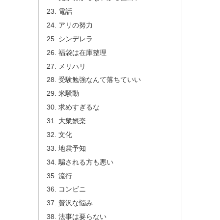
電話
アリの努力
シンデレラ
福袋は在庫整理
メリハリ
受験勉強なんて落ちていい
米騒動
求めすぎるな
大衆娯楽
文化
地震予知
騙される方も悪い
流行
コンビニ
贅沢な悩み
法事は要らない