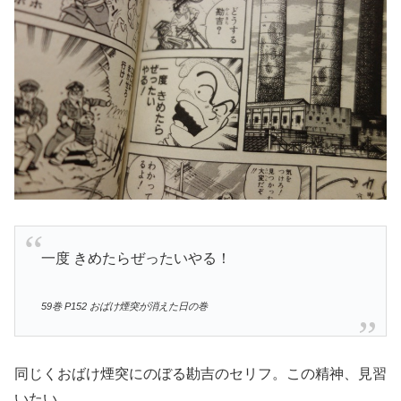
一度 きめたらぜったいやる！
59巻 P152 おばけ煙突が消えた日の巻
同じくおばけ煙突にのぼる勘吉のセリフ。この精神、見習
いたい。