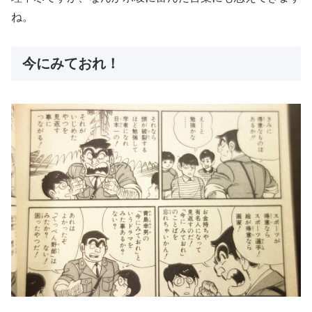
ね。
今にみておれ！