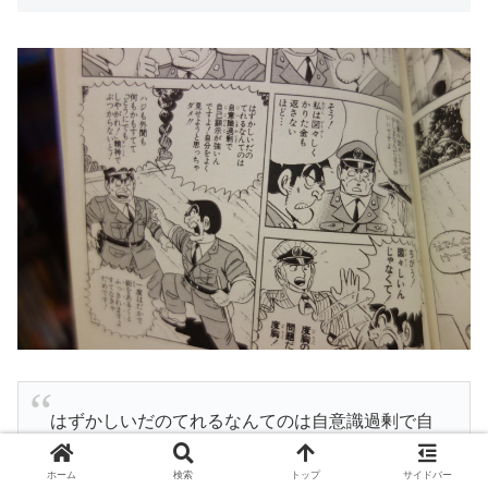
はずかしいだのてれるなんてのは自意識過剰で自
己顕示が強いんですよ！自分をよく見せようと思
ホーム
検索
トップ
サイドバー
っちゃダメ！！